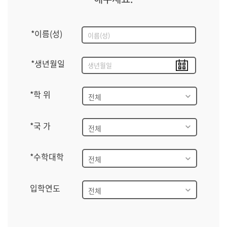
*이름(성)
*생년월일
*학 위
*국 가
*수학대학
입학연도