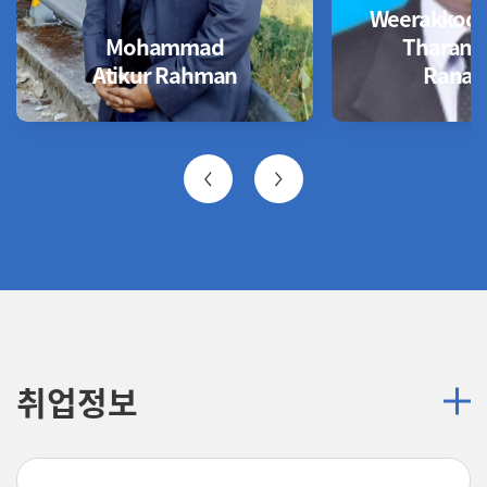
Weerakkody
Mohammad
Tharanga
Atikur Rahman
Ranas
취업정보