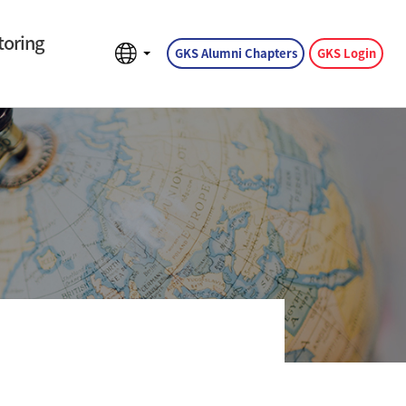
oring
GKS Alumni Chapters
GKS Login