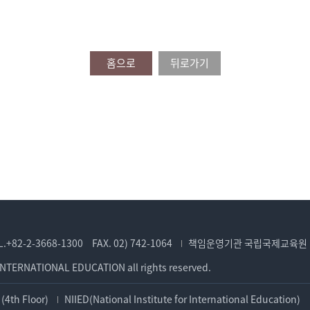
홈으로
뒤로가기
L.+82-2-3668-1300
FAX. 02) 742-1064
책임운영기관 국립국제교육원
INTERNATIONAL EDUCATION all rights reserved.
(4th Floor)
NIIED(National Institute for International Education)