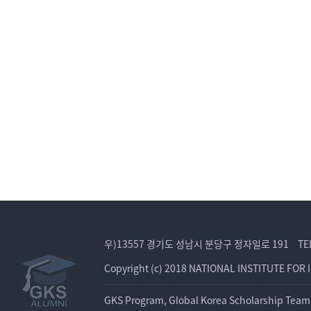
우)13557 경기도 성남시 분당구 정자일로 191
TE
Copyright (c) 2018 NATIONAL INSTITUTE FOR 
GKS Program, Global Korea Scholarship Team 