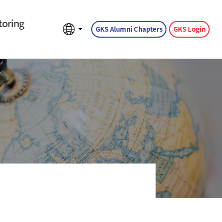
oring
GKS Alumni Chapters
GKS Login