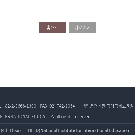
홈으로
뒤로가기
L.+82-2-3668-1300
FAX. 02) 742-1064
책임운영기관 국립국제교육원
INTERNATIONAL EDUCATION all rights reserved.
(4th Floor)
NIIED(National Institute for International Education)