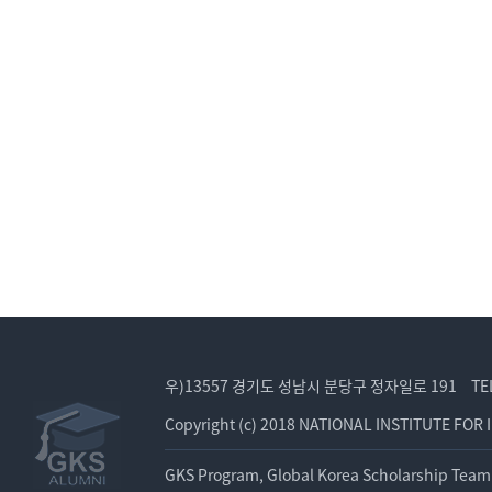
우)13557 경기도 성남시 분당구 정자일로 191
TE
Copyright (c) 2018 NATIONAL INSTITUTE FOR 
GKS Program, Global Korea Scholarship Team 